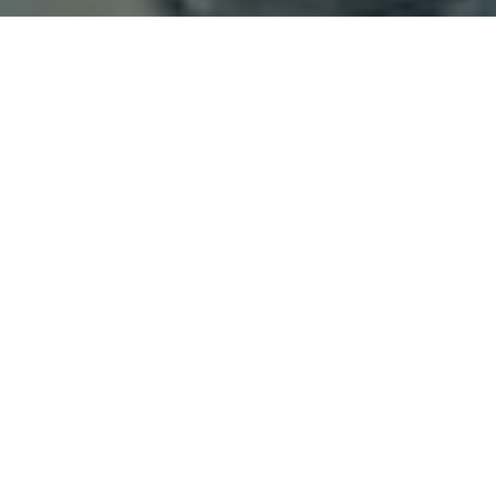
Show all
dessin
peinture
sculpture
Portrait de Bruce Sunpie
Barnes
peinture